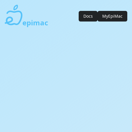
Docs
MyEpiMac
epimac